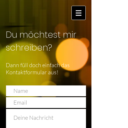
Du möchtest mir
schreiben?
Dann füll doch einfach das
Kontaktformular aus!